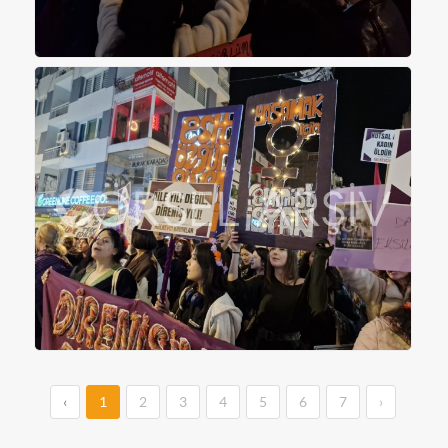
‹
1
2
3
4
5
6
7
›