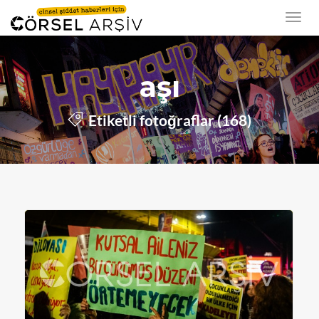
aşı
Etiketli fotoğraflar (168)