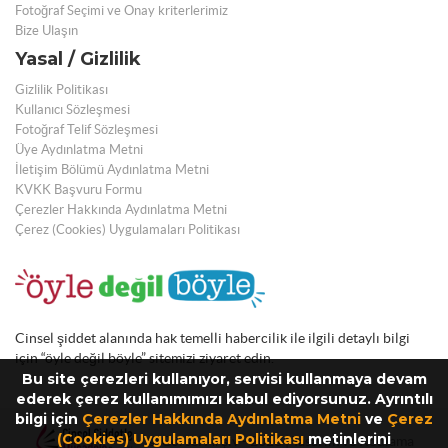
Fotoğraf Seçimi ve Onay kriterlerimiz
Bize Ulaşın
Yasal / Gizlilik
Gizlilik Politikası
Kullanıcı Sözleşmesi
Fotoğraf Telif Sözleşmesi
Üye Aydınlatma Metni
İletişim Bölümü Aydınlatma Metni
KVKK Başvuru Formu
Çerezler Hakkında Aydınlatma Metni
Çerez (Cookies) Uygulamaları Politikası
Cinsel şiddet alanında hak temelli habercilik ile ilgili detaylı bilgi
için “öyle değil böyle” sitemizi ziyaret edin.
Bu site çerezleri kullanıyor, servisi kullanmaya devam
ederek çerez kullanımımızı kabul ediyorsunuz. Ayrıntılı
bilgi için
Çerezler Hakkında Aydınlatma Metni
ve
Çerez
(Cookies) Uygulamaları Politikası
metinlerini
© Görsel Arşiv - 2026 | Tasarım ve Kodlama