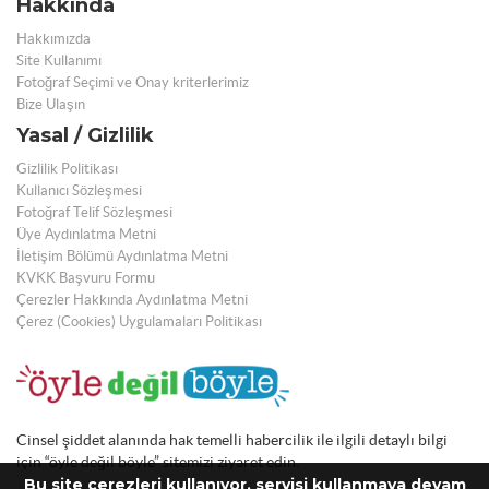
Hakkında
Hakkımızda
Site Kullanımı
Fotoğraf Seçimi ve Onay kriterlerimiz
Bize Ulaşın
Yasal / Gizlilik
Gizlilik Politikası
Kullanıcı Sözleşmesi
Fotoğraf Telif Sözleşmesi
Üye Aydınlatma Metni
İletişim Bölümü Aydınlatma Metni
KVKK Başvuru Formu
Çerezler Hakkında Aydınlatma Metni
Çerez (Cookies) Uygulamaları Politikası
Cinsel şiddet alanında hak temelli habercilik ile ilgili detaylı bilgi
için “öyle değil böyle” sitemizi ziyaret edin.
Bu site çerezleri kullanıyor, servisi kullanmaya devam