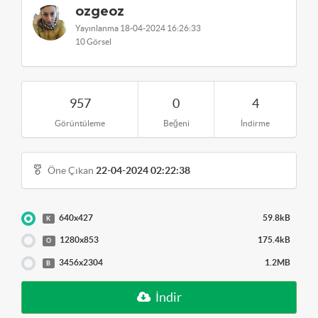
ozgeoz
Yayınlanma 18-04-2024 16:26:33
10 Görsel
957
0
4
Görüntüleme
Beğeni
İndirme
Öne Çıkan
22-04-2024 02:22:38
640x427
59.8kB
K
1280x853
175.4kB
O
3456x2304
1.2MB
B
İndir