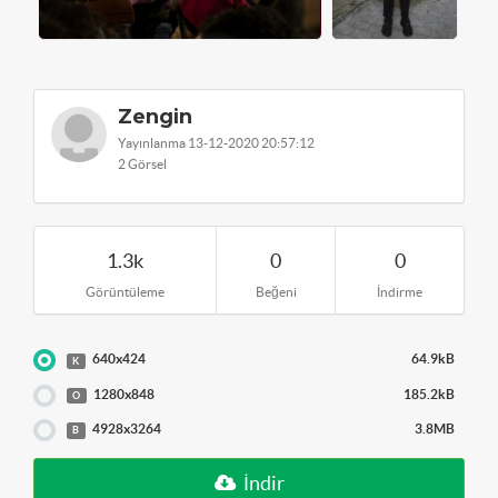
Zengin
Yayınlanma 13-12-2020 20:57:12
2 Görsel
1.3k
0
0
Görüntüleme
Beğeni
İndirme
640x424
64.9kB
K
1280x848
185.2kB
O
4928x3264
3.8MB
B
İndir