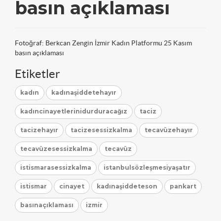
basın açıklaması
Fotoğraf: Berkcan Zengin İzmir Kadın Platformu 25 Kasım
basın açıklaması
Etiketler
kadın
kadınaşiddetehayır
kadıncinayetlerinidurduracağız
taciz
tacizehayır
tacizesessizkalma
tecavüzehayır
tecavüzesessizkalma
tecavüz
istismarasessizkalma
istanbulsözleşmesiyaşatır
istismar
cinayet
kadınaşiddeteson
pankart
basınaçıklaması
izmir